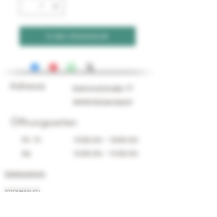
In den Warenkorb
Adresse
Bahnhofstraße 77
64404 Bickenbach
Öffnungszeiten
Mi - Fr
15:00 Uhr - 19:00 Uhr
Sa
10:00 Uhr - 14:00 Uhr
Datenschutz
Impressum
©2025 von Weinschmiede Bickenbach. Erstellt mit