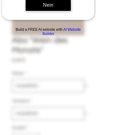
Nein
Build a FREE AI website with
AI Website
Builder
Abo "Wein des
Monats"
Preis
0,00 €
Dauer
*
Versand
*
Anzahl
*