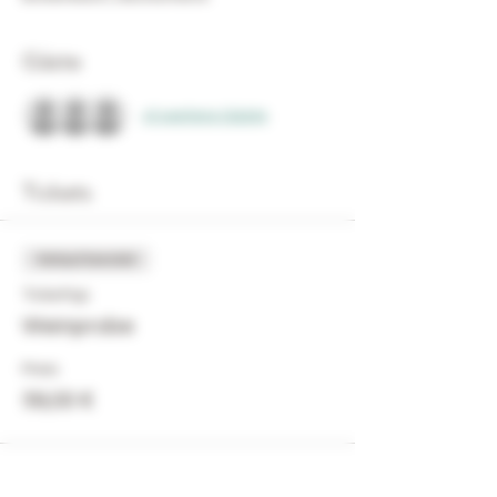
Gäste
+5 weitere Gäste
Tickets
Verkauf beendet
Tickettyp
Weinprobe
Preis
59,00 €