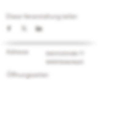
Diese Veranstaltung teilen
Adresse
Bahnhofstraße 77
64404 Bickenbach
Öffnungszeiten
Mi - Fr
15:00 Uhr - 19:00 Uhr
Sa
10:00 Uhr - 14:00 Uhr
Datenschutz
Impressum
©2025 von Weinschmiede Bickenbach. Erstellt mit
Wix.com