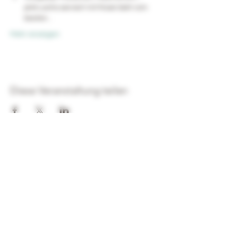
pink Lachs serviert mit Rosé Sekt vom 
besten…
Mehr anzeigen
Diese Veranstaltung teilen
Adresse
Bahnhofstraße 77
64404 Bickenbach
Öffnungszeiten
Mi - Fr
15:00 Uhr - 19:00 Uhr
Sa
10:00 Uhr - 14:00 Uhr