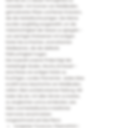
lädt Sie ein, in dieser Atmosphäre zu 
verweilen: mit Aromen von Waldboden, 
getrockneten Pilzen und feinen Kräutern, 
die die Herbstküche prägen. Die Weine 
wurden sorgfältig ausgewählt, um die 
Vielschichtigkeit der Saison zu spiegeln – 
von samtigen Rotweinen mit erdigen 
Noten bis zu frischen, aromatischen 
Weißweinen, die die delikate 
Pilzfruchtigkeit tragen.
Die Auswahl unserer Probe folgt der 
Herbstlogik: Boden, Wuchs, Erntezeit – 
eine Reise von erdigen Noten zu 
fruchtigen, runden Momenten. Jedes Glas 
erzählt eine Geschichte von Waldboden, 
reifem Obst und behutsamer Reifung. Wir 
laden Sie ein, mit allen Sinnen zu kosten, 
zu vergleichen und zu entdecken, wie 
Wein und Herbstküche in köstlicher 
Harmonie verschmelzen.
Vorgeschmack auf das Menü:
Vorspeise: Focaccia / Meerrettich / 