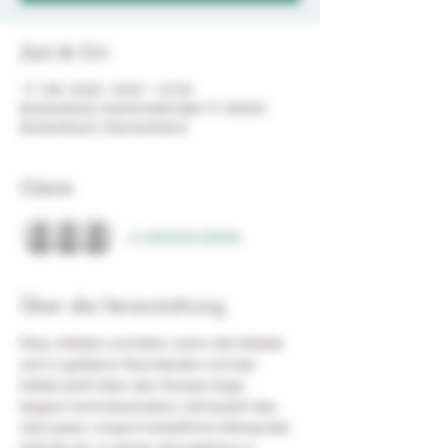
Zeit & Ort
17. Okt. 2025, 19:00 – 23:00
Bickenbach, Bahnhofstraße 77, 64404
Bickenbach, Deutschland
Gäste
+1 weitere Gäste
Über die Veranstaltung
Pilze, Wälder und Wein: wenn die Wälder 
sich in goldene Töne kleiden und der 
Nebel sanft über den Moosen liegt, 
beginnt eine besondere Jahreszeit des 
Genusses. Unsere herbstliche Weinprobe 