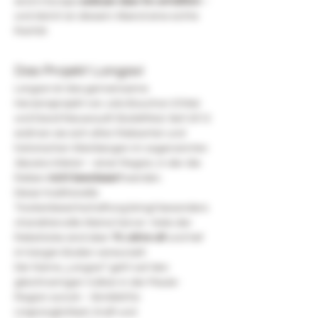
sind in Europa 
exklusiv über ihn erhältlich
 – 
und damit an diesem Abend eine echte 
Rarität.
Das Projekt Longaví
Longaví ist das gemeinsame 
Herzensprojekt von Julio Bouchon (Chile) 
und David Nieuwoudt (Südafrika). Seit 2012 
widmen sie sich alten Rebsorten und 
historischen Weinbergen im sogenannten 
Secano Interior
 – einer Region, in der die 
Reben 
nicht bewässert
 werden.
Diese traditionelle 
Trockenbewirtschaftung bringt besonders 
charaktervolle Weine hervor. Viele der 
Rebstöcke sind über 
70 Jahre alt
 und tief 
im kargen Boden verwurzelt.
Der Name „Longaví“ geht auf den 
gleichnamigen Vulkan in der Maule-
Region zurück – Sinnbild für 
Ursprünglichkeit, Kraft und 