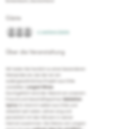
Bickenbach, Deutschland
Gäste
+1 weitere Gäste
Über die Veranstaltung
Wir laden Sie herzlich zu einer besonderen 
Weinprobe ein, bei der wir ein 
außergewöhnliches Projekt aus Chile 
vorstellen: 
Longaví Wines
.
Durchgeführt wird der Abend von unserem 
Freund und Geschäftspartner 
Sebástian 
Quiroz
. Er stammt selbst aus Chile und 
arbeitet seit vielen Jahren eng und 
persönlich mit den Winzern in seiner 
Heimat zusammen. Die Weine von Longaví 