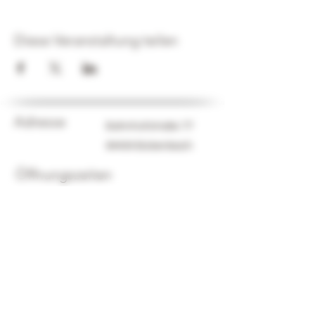
Diese Veranstaltung teilen
Adresse
Bahnhofstraße 77
64404 Bickenbach
Öffnungszeiten
Mi - Fr
15:00 Uhr - 19:00 Uhr
Sa
10:00 Uhr - 14:00 Uhr
Datenschutz
Impressum
©2025 von Weinschmiede Bickenbach. Erstellt mit
Wix.com