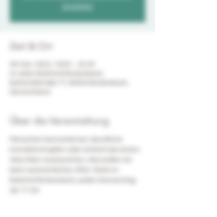
ansehen
Zeit & Ort
09. Nov. 2023, 19:00 – 20:30
im alten Bahnhof Bickenbach,
Bahnhofstraße 77, 64404 Bickenbach,
Deutschland
Über die Veranstaltung
Menschen kennenlernen, berufliche 
Kontakte knüpfen oder einfach bei einem 
Glas Wein austauschen, das wollen wir 
beim wöchentlichen After-Work im 
Bahnhof Bickenbach, jeden Donnerstag 
ab 17 Uhr. 